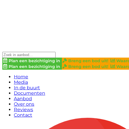
Plan een bezichtiging in
Breng een bod uit!
Waard
Plan een bezichtiging in
Breng een bod uit!
Waard
Home
Media
In de buurt
Documenten
Aanbod
Over ons
Reviews
Contact