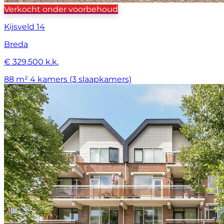
Verkocht onder voorbehoud
Kijsveld 14
Breda
€ 329.500 k.k.
88 m²
4 kamers (3 slaapkamers)