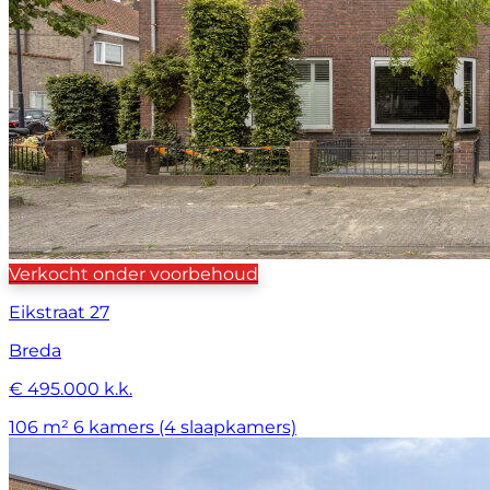
Verkocht onder voorbehoud
Eikstraat 27
Breda
€ 495.000 k.k.
106 m²
6 kamers (4 slaapkamers)