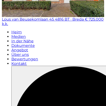
Lous van Beusekomlaan 45
4816 BT · Breda
€ 725.000
k.k.
Heim
Medien
In der Nähe
Dokumente
Angebot
Über uns
Bewertungen
Kontakt