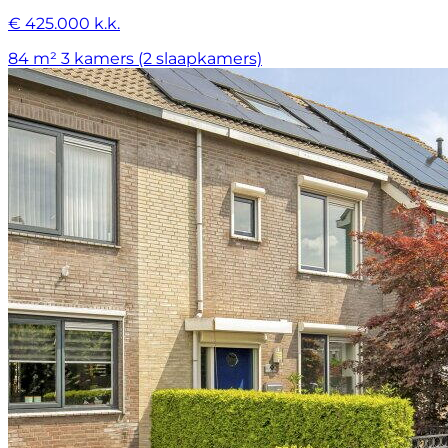
€ 425.000 k.k.
84 m²
3 kamers (2 slaapkamers)