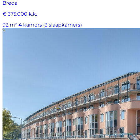
Breda
€ 375.000 k.k.
92 m²
4 kamers (3 slaapkamers)