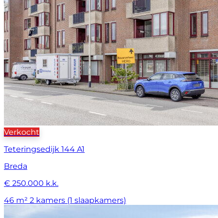
Verkocht
Teteringsedijk 144 A1
Breda
€ 250.000 k.k.
46 m²
2 kamers (1 slaapkamers)