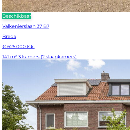
Beschikbaar
Valkenierslaan 37 B7
Breda
€ 625.000 k.k.
141 m²
3 kamers (2 slaapkamers)