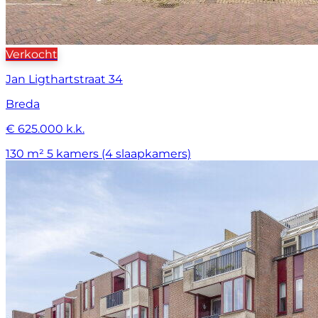
Verkocht
Jan Ligthartstraat 34
Breda
€ 625.000 k.k.
130 m²
5 kamers (4 slaapkamers)