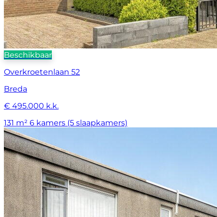
Beschikbaar
Overkroetenlaan 52
Breda
€ 495.000 k.k.
131 m²
6 kamers (5 slaapkamers)